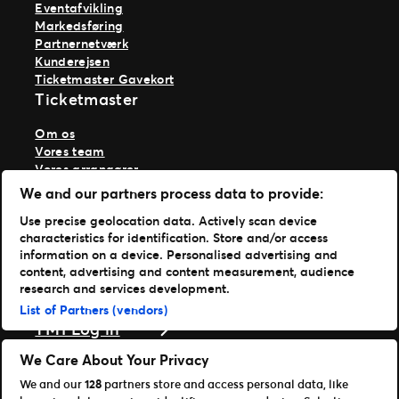
Eventafvikling
Markedsføring
Partnernetværk
Kunderejsen
Ticketmaster Gavekort
Ticketmaster
Om os
Vores team
Vores arrangører
Vores historie
We and our partners process data to provide:
Karriere hos Live Nation
Use precise geolocation data. Actively scan device
Læs mere
characteristics for identification. Store and/or access
information on a device. Personalised advertising and
Nyheder
content, advertising and content measurement, audience
Presse & medier
research and services development.
Support
List of Partners (vendors)
TM1 Log in
Download vores apps
We Care About Your Privacy
We and our
128
partners store and access personal data, like
Ticketmaster