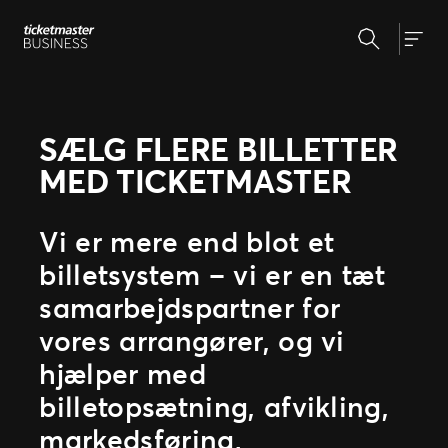
Spring
Søg
til
Hvorfor Ticketmaster?
Togg
indhold
Markedsføring
Partnernetværk
Nyheder
SÆLG FLERE BILLETTER
Kunderejsen
Billetsystem
MED TICKETMASTER
Presse
Administrér events
Eventafvikling
Vi er mere end blot et
Billetsalg FAQ
Support
Om os
billetsystem – vi er en tæt
samarbejdspartner for
Vores team
vores arrangører, og vi
Vores arrangører
Allerede arrangør?
Vores historie
hjælper med
Kontraktformular
billetopsætning, afvikling,
Guide til marketing
markedsføring,
Linktool