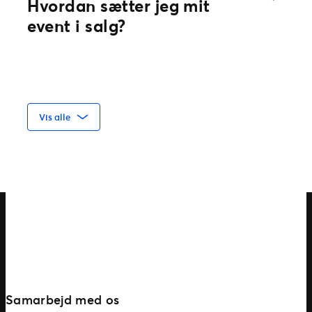
Hvordan sætter jeg mit
både nummererede og unummererede
event i salg?
pladser. Du kan også kombinere begge
typer i samme events.
Uanset om du har et simpelt
Vis alle
unummereret event eller har brug for en
mere avanceret opsætning, har vi en
løsning til dig. Kontakt os via
vores
online formular
, så vender vi hurtigt
tilbage til dig.
VIL DU GERNE VIDE MERE
OM VORES LØSNINGER?
Samarbejd med os