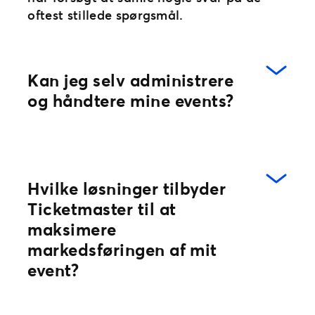
oftest stillede spørgsmål.
Kan jeg selv administrere
og håndtere mine events?
Ja, i vores selvbetjeningsværktøj, TM1
Hvilke løsninger tilbyder
Events, kan du selv oprette dit event og
Ticketmaster til at
sætte det i salg på ganske få minutter. Du
maksimere
kan bruge vores skabelonfunktion og blot
markedsføringen af mit
tilføje eventets navn, beskrivelse samt de
event?
priser, du ønsker. Resten er der styr på.