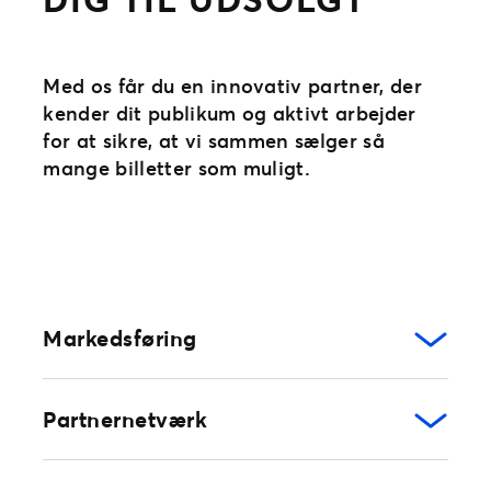
Med os får du en innovativ partner, der
kender dit publikum og aktivt arbejder
for at sikre, at vi sammen sælger så
mange billetter som muligt.
Markedsføring
Partnernetværk
Boost dit salg
via vores
markedsføring