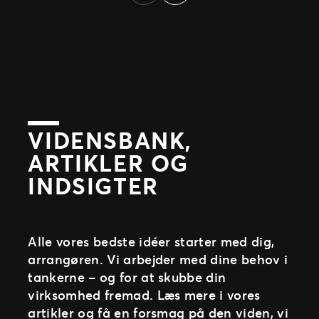
Previous
events”.
Læs mere
et event i vores billetsystem
Ticketmaster har stort fokus på
sikkerhed, brugervenlighed og miljø.
Flere af vores arrangører arbejder selv i
Microphone Entertainment
Derfor er vores målsætning på sigt er at
vores nemme og intuitive værktøj TM1,
gøre hele billetrejsen digital.
som bruges til at oprette, allokere og
sælge billetter. Og ellers sidder vores
Læs mere
Client Support-team altid klar til at
VIDENSBANK,
hjælpe, hele vejen fra oprettelse til event.
ARTIKLER OG
Læs mere
INDSIGTER
Alle vores bedste idéer starter med dig,
arrangøren. Vi arbejder med dine behov i
tankerne – og for at skubbe din
virksomhed fremad. Læs mere i vores
artikler og få en forsmag på den viden, vi