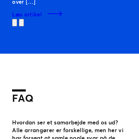
over […]
læs artikel
Previous
Next
FAQ
Hvordan ser et samarbejde med os ud?
Alle arrangører er forskellige, men her vi
har forsøgt at samle nogle svar på de