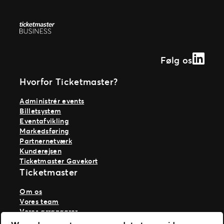
Linked
Følg os
Hvorfor Ticketmaster?
Administrér events
Billetsystem
Eventafvikling
Markedsføring
Partnernetværk
Kunderejsen
Ticketmaster Gavekort
Ticketmaster
Om os
Vores team
Vores arrangører
Vores historie