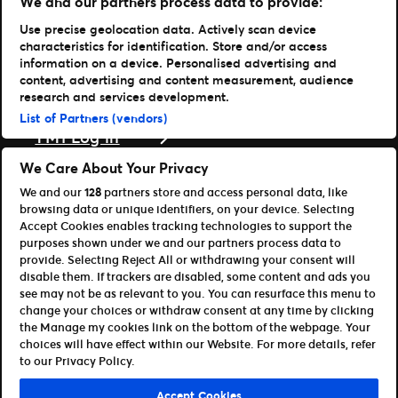
We and our partners process data to provide:
Karriere hos Live Nation
Use precise geolocation data. Actively scan device
Læs mere
characteristics for identification. Store and/or access
information on a device. Personalised advertising and
Nyheder
content, advertising and content measurement, audience
Presse & medier
research and services development.
Support
List of Partners (vendors)
TM1 Log in
Download vores apps
We Care About Your Privacy
We and our
128
partners store and access personal data, like
Ticketmaster
browsing data or unique identifiers, on your device. Selecting
TM1 Reports (iOS)
Accept Cookies enables tracking technologies to support the
TM1 Reports (Android)
purposes shown under we and our partners process data to
For partnere
provide. Selecting Reject All or withdrawing your consent will
disable them. If trackers are disabled, some content and ads you
Bliv affiliate / partner
see may not be as relevant to you. You can resurface this menu to
Til udviklere (API og SDK)
change your choices or withdraw consent at any time by clicking
the Manage my cookies link on the bottom of the webpage. Your
Retningslinjer for brug
Persondatapolitik
choices will have effect within our Website. For more details, refer
Cookie-politik
Administrer cookies
to our Privacy Policy.
©Ticketmaster 2026
Accept Cookies