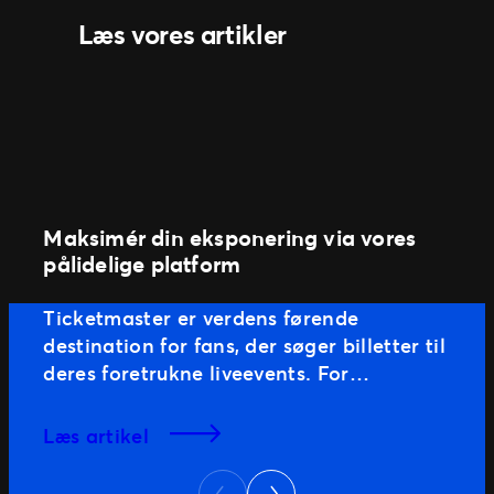
Ticketmaster Gavekort
Læs vores artikler
Maksimér din eksponering via vores
pålidelige platform
Ticketmaster er verdens førende
destination for fans, der søger billetter til
deres foretrukne liveevents. For
eventarrangører betyder et partnerskab
med Ticketmaster adgang til den mest
læs artikel
pålidelige, sikre og søgeoptimerede
Next
platform – bygget til at øge opdagelse af