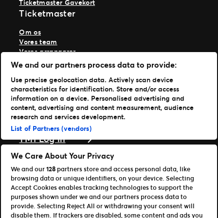
Ticketmaster Gavekort
Ticketmaster
Om os
Vores team
Vores arrangører
Vores historie
We and our partners process data to provide:
Karriere hos Live Nation
Use precise geolocation data. Actively scan device
Læs mere
characteristics for identification. Store and/or access
information on a device. Personalised advertising and
Nyheder
content, advertising and content measurement, audience
Presse & medier
research and services development.
Support
List of Partners (vendors)
TM1 Log in
Download vores apps
We Care About Your Privacy
We and our
128
partners store and access personal data, like
Ticketmaster
browsing data or unique identifiers, on your device. Selecting
TM1 Reports (iOS)
Accept Cookies enables tracking technologies to support the
TM1 Reports (Android)
purposes shown under we and our partners process data to
For partnere
provide. Selecting Reject All or withdrawing your consent will
disable them. If trackers are disabled, some content and ads you