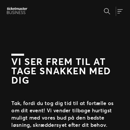
Spring
Søg
til
Hvorfor Ticketmaster?
Togg
indhold
Markedsføring
Partnernetværk
Nyheder
Kunderejsen
Billetsystem
Presse
Administrér events
VI SER FREM TIL AT
Eventafvikling
TAGE SNAKKEN MED
Billetsalg FAQ
Support
Om os
DIG
Vores team
Vores arrangører
Allerede arrangør?
Tak, fordi du tog dig tid til at fortælle os
Vores historie
om dit event! Vi vender tilbage hurtigst
Kontraktformular
muligt med vores bud på den bedste
Guide til marketing
løsning, skræddersyet efter dit behov.
Linktool