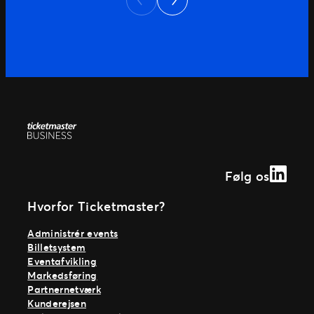
Previous
events, billetsalg og fanengagement.
Bygget til SEO, designet til opdagelse
Ticketmasters platform er udviklet som
det største salgsvindue for […]
Linked
Følg os
Hvorfor Ticketmaster?
Administrér events
Billetsystem
Eventafvikling
Markedsføring
Partnernetværk
Kunderejsen