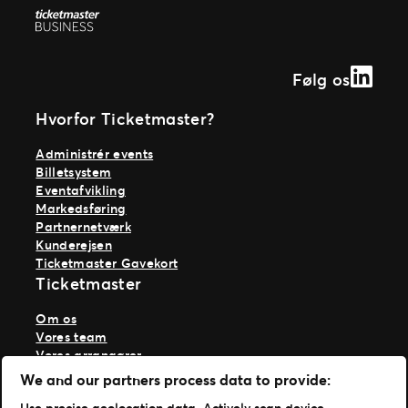
Linked
Følg os
Hvorfor Ticketmaster?
Administrér events
Billetsystem
Eventafvikling
Markedsføring
Partnernetværk
Kunderejsen
Ticketmaster Gavekort
Ticketmaster
Om os
Vores team
Vores arrangører
Vores historie
We and our partners process data to provide:
Karriere hos Live Nation
Use precise geolocation data. Actively scan device