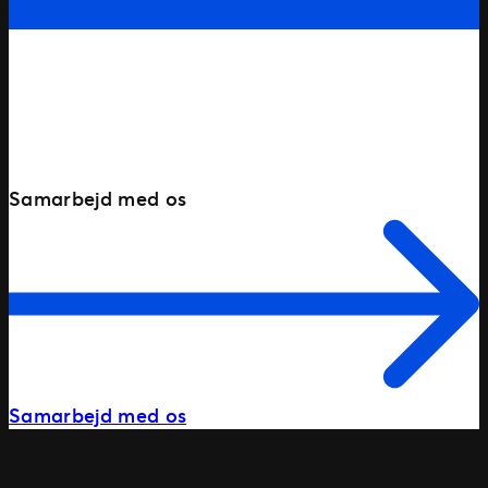
VIL DU GERNE VIDE MERE
OM VORES LØSNINGER?
Samarbejd med os
Samarbejd med os