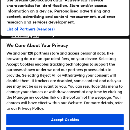
Læs mere
characteristics for identification. Store and/or access
information on a device. Personalised advertising and
Nyheder
content, advertising and content measurement, audience
Presse & medier
research and services development.
Support
List of Partners (vendors)
TM1 Log in
Download vores apps
We Care About Your Privacy
We and our
128
partners store and access personal data, like
Ticketmaster
browsing data or unique identifiers, on your device. Selecting
TM1 Reports (iOS)
Accept Cookies enables tracking technologies to support the
TM1 Reports (Android)
purposes shown under we and our partners process data to
For partnere
provide. Selecting Reject All or withdrawing your consent will
disable them. If trackers are disabled, some content and ads you
Bliv affiliate / partner
see may not be as relevant to you. You can resurface this menu to
Til udviklere (API og SDK)
change your choices or withdraw consent at any time by clicking
the Manage my cookies link on the bottom of the webpage. Your
Retningslinjer for brug
Persondatapolitik
choices will have effect within our Website. For more details, refer
Cookie-politik
Administrer cookies
to our Privacy Policy.
©Ticketmaster 2026
Accept Cookies
Denmark