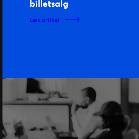
billetsalg
læs artikel