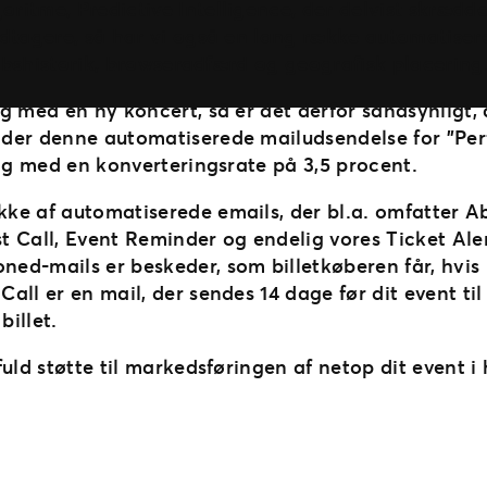
ritme, Predictive Intelligence, der delvist skrædd
dtagere, så har vi også en lang række automatisere
tkøbshistorik, browseradfærd og geografisk placering
lg med en ny koncert, så er det derfor sandsynligt,
der denne automatiserede mailudsendelse for ”Perf
tag med en konverteringsrate på 3,5 procent.
kke af automatiserede emails, der bl.a. omfatter
t Call, Event Reminder og endelig vores Ticket Aler
ed-mails er beskeder, som billetkøberen får, hvis
all er en mail, der sendes 14 dage før dit event ti
illet.
fuld støtte til markedsføringen af netop dit event i 