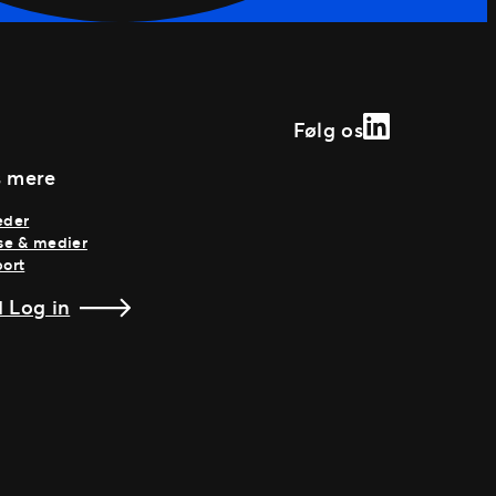
LinkedIn
Følg os
 mere
eder
se & medier
ort
 Log in