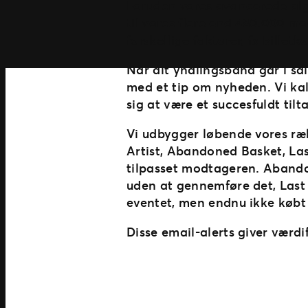
Foruden vores avancerede algo
til vores flere end 480.000 mo
forskellige faktorer, fx bille
Når dit yndlingsband går i sa
med et tip om nyheden. Vi kal
sig at være et succesfuldt til
Vi udbygger løbende vores ræ
Artist, Abandoned Basket, Las
tilpasset modtageren. Abandon
uden at gennemføre det, Last C
eventet, men endnu ikke købt b
Disse email-alerts giver værdi