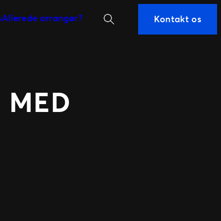
Søg
s
Allerede arrangør?
Kontakt os
AQ
 team
Kontraktformular
 arrangører
Guide til marketing
historie
Linktool
Ticketmaster Gavekort
G MED