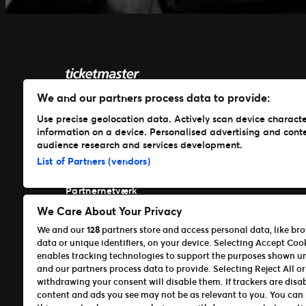
We and our partners process data to provide:
Hvorfor Ticketmaster?
Use precise geolocation data. Actively scan device characteri
information on a device. Personalised advertising and cont
Administrér events
audience research and services development.
Billetsystem
List of Partners (vendors)
Eventafvikling
Markedsføring
Partnernetværk
Kunderejsen
We Care About Your Privacy
Ticketmaster Gavekort
We and our
128
partners store and access personal data, like br
Download vores apps
data or unique identifiers, on your device. Selecting Accept Coo
enables tracking technologies to support the purposes shown u
Ticketmaster
and our partners process data to provide. Selecting Reject All or
TM1 Reports (iOS)
withdrawing your consent will disable them. If trackers are disa
TM1 Reports (Android)
content and ads you see may not be as relevant to you. You can 