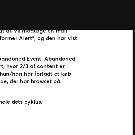
ersyr hvert enkelt nyhedsbrev
de emails, der bliver udløst af
.
 at du vil modtage en mail
ormer Alert”, og den har vist
 Abandoned Event, Abandoned
t, hvor 2/3 af content er
 hun/han har forladt et køb
l de, der har browset på
hele dets cyklus.