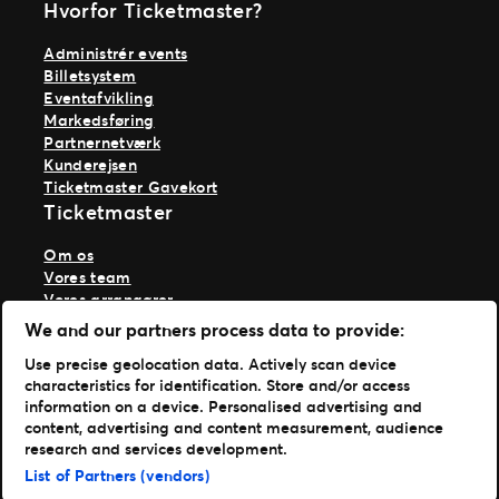
Hvorfor Ticketmaster?
Administrér events
Billetsystem
Eventafvikling
Markedsføring
Partnernetværk
Kunderejsen
Ticketmaster Gavekort
Ticketmaster
Om os
Vores team
Vores arrangører
Vores historie
We and our partners process data to provide:
Karriere hos Live Nation
Use precise geolocation data. Actively scan device
Læs mere
characteristics for identification. Store and/or access
information on a device. Personalised advertising and
Nyheder
content, advertising and content measurement, audience
Presse & medier
research and services development.
Support
List of Partners (vendors)
TM1 Log in