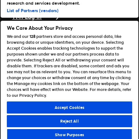
research and services development.
Support
List of Partners (vendors)
TM1 Log in
Download vores apps
We Care About Your Privacy
We and our
128
partners store and access personal data, like
Ticketmaster
browsing data or unique identifiers, on your device. Selecting
TM1 Reports (iOS)
Accept Cookies enables tracking technologies to support the
TM1 Reports (Android)
purposes shown under we and our partners process data to
For partnere
provide. Selecting Reject All or withdrawing your consent will
disable them. If trackers are disabled, some content and ads you
Bliv affiliate / partner
see may not be as relevant to you. You can resurface this menu to
Til udviklere (API og SDK)
change your choices or withdraw consent at any time by clicking
the Manage my cookies link on the bottom of the webpage. Your
Retningslinjer for brug
Persondatapolitik
choices will have effect within our Website. For more details, refer
Cookie-politik
Administrer cookies
to our Privacy Policy.
©Ticketmaster 2026
Accept Cookies
Denmark
Reject All
Show Purposes