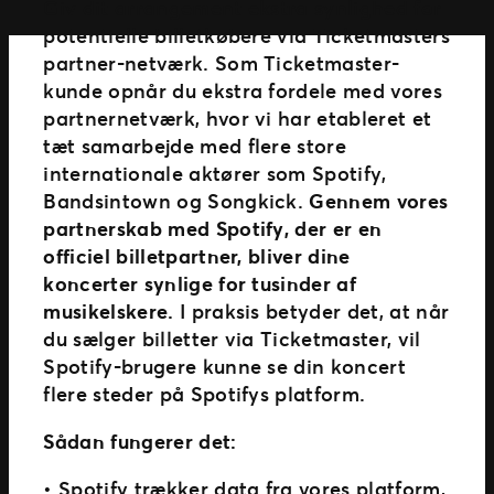
Giv dit arrangement ekstra synlighed for
Ticketmaster Gavekort
potentielle billetkøbere via Ticketmasters
partner-netværk. Som Ticketmaster-
kunde opnår du ekstra fordele med vores
partnernetværk, hvor vi har etableret et
tæt samarbejde med flere store
internationale aktører som Spotify,
Bandsintown og Songkick.
Gennem vores
partnerskab med Spotify, der er en
officiel billetpartner, bliver dine
koncerter synlige for tusinder af
musikelskere.
I praksis betyder det, at når
du sælger billetter via Ticketmaster, vil
Spotify-brugere kunne se din koncert
flere steder på Spotifys platform.
Sådan fungerer det:
• Spotify trækker data fra vores platform,