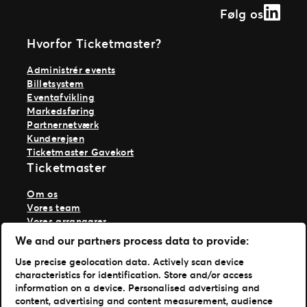
Linked
Følg os
Hvorfor Ticketmaster?
Administrér events
Billetsystem
Eventafvikling
Markedsføring
Partnernetværk
Kunderejsen
Ticketmaster Gavekort
Ticketmaster
Om os
Vores team
Vores arrangører
Vores historie
We and our partners process data to provide:
Karriere hos Live Nation
Use precise geolocation data. Actively scan device
Læs mere
characteristics for identification. Store and/or access
information on a device. Personalised advertising and
Nyheder
content, advertising and content measurement, audience
Presse & medier