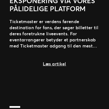
EKSPONERING VIA VORES
PÅLIDELIGE PLATFORM
Ticketmaster er verdens førende
destination for fans, der søger billetter til
deres foretrukne liveevents. For
eventarrangører betyder et partnerskab
med Ticketmaster adgang til den mest
pålidelige, sikre og søgeoptimerede
platform – bygget
about Maksimér din 
Læs artikel