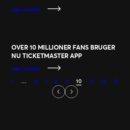
:
Læs Artikel
Verdens
Musikstreamingtjenester
Er
Fortsat
I
OVER 10 MILLIONER FANS BRUGER
Voldsom
NU TICKETMASTER APP
Vækst
:
Læs Artikel
Over
1
…
6
7
8
9
10
11
12
13
10
Millioner
Fans
Bruger
Nu
Ticketmaster
App