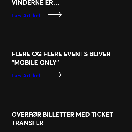
VINDERNE ER…
:
Læs Artikel
Ticketmaster
Awards
’23:
Og
Vinderne
FLERE OG FLERE EVENTS BLIVER
Er…
“MOBILE ONLY”
:
Læs Artikel
Flere
Og
Flere
Events
Bliver
OVERFØR BILLETTER MED TICKET
“Mobile
TRANSFER
Only”