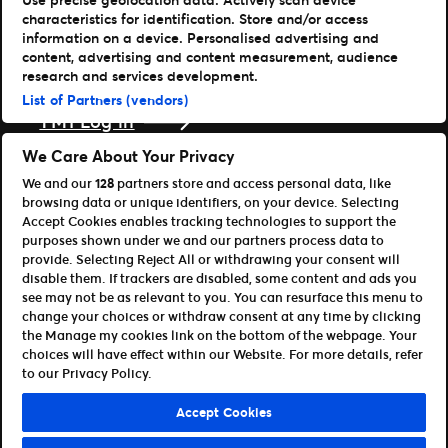
Læs mere
characteristics for identification. Store and/or access
information on a device. Personalised advertising and
Nyheder
content, advertising and content measurement, audience
Presse & medier
research and services development.
Support
List of Partners (vendors)
TM1 Log in
Download vores apps
We Care About Your Privacy
We and our
128
partners store and access personal data, like
Ticketmaster
browsing data or unique identifiers, on your device. Selecting
TM1 Reports (iOS)
Accept Cookies enables tracking technologies to support the
TM1 Reports (Android)
purposes shown under we and our partners process data to
For partnere
provide. Selecting Reject All or withdrawing your consent will
disable them. If trackers are disabled, some content and ads you
Bliv affiliate / partner
see may not be as relevant to you. You can resurface this menu to
Til udviklere (API og SDK)
change your choices or withdraw consent at any time by clicking
the Manage my cookies link on the bottom of the webpage. Your
Retningslinjer for brug
Persondatapolitik
choices will have effect within our Website. For more details, refer
Cookie-politik
Administrer cookies
to our Privacy Policy.
©Ticketmaster 2026
Accept Cookies
Denmark