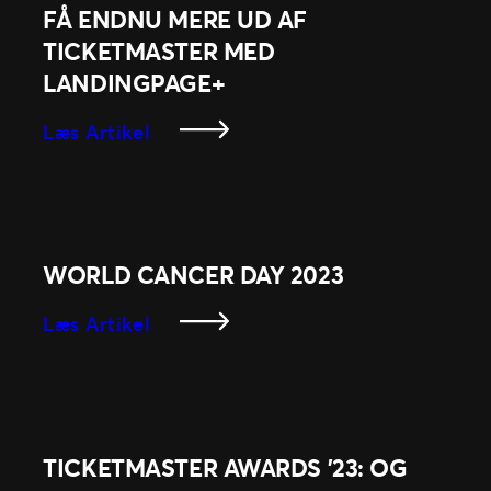
FÅ ENDNU MERE UD AF
TICKETMASTER MED
LANDINGPAGE+
:
Læs Artikel
Få
Endnu
Mere
Ud
Af
WORLD CANCER DAY 2023
Ticketmaster
Med
:
Læs Artikel
Landingpage+
World
Cancer
Day
2023
TICKETMASTER AWARDS ’23: OG