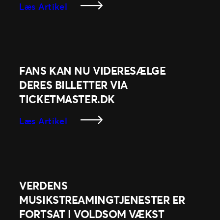
:
Læs Artikel
Overfør
Billetter
Med
Ticket
Transfer
FANS KAN NU VIDERESÆLGE
DERES BILLETTER VIA
TICKETMASTER.DK
:
Læs Artikel
Fans
Kan
Nu
Videresælge
Deres
VERDENS
Billetter
MUSIKSTREAMINGTJENESTER ER
Via
FORTSAT I VOLDSOM VÆKST
Ticketmaster.dk