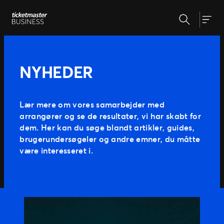
Spring
Søg
til
Hvorfor Ticketmaster?
Togg
indhold
Markedsføring
Partnernetværk
Nyheder
NYHEDER
Kunderejsen
Billetsystem
Presse
Administrér events
Lær mere om vores samarbejder med
Eventafvikling
arrangører og se de resultater, vi har skabt for
Billetsalg FAQ
Support
dem. Her kan du søge blandt artikler, guides,
Om os
brugerundersøgeler og andre emner, du måtte
være interesseret i.
Vores team
Vores arrangører
Allerede arrangør?
Vores historie
Kontraktformular
Guide til marketing
Linktool