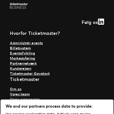
Linked
Følg os
Hvorfor Ticketmaster?
Administrér events
Billetsystem
Eventafvikling
Markedsføring
Partnernetværk
Kunderejsen
Ticketmaster Gavekort
Ticketmaster
Om os
Vores team
Vores arrangører
Vores historie
We and our partners process data to provide:
Karriere hos Live Nation
Use precise geolocation data. Actively scan device